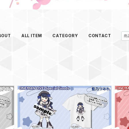
BOUT
ALL ITEM
CATEGORY
CONTACT
恵比寿
【藍乃つみれ】アクリルスタンド【2/24恵比寿
LIQUIDROOM ワンマングッズ】
【椿
¥3,500