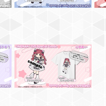
比寿L
【心羽あい】アクリルスタンド【2/24恵比寿LI
QUIDROOM ワンマングッズ】
¥3,500